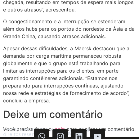
chegada, resultando em tempos de espera mais longos
e outros atrasos”, acrescentou.
O congestionamento e a interrupção se estenderam
além dos hubs para os portos do nordeste da Ásia e da
Grande China, causando atrasos adicionais.
Apesar dessas dificuldades, a Maersk destacou que a
demanda por carga marítima permaneceu robusta
globalmente e que o grupo está trabalhando para
limitar as interrupções para os clientes, em parte
garantindo contêineres adicionais. “Estamos nos
preparando para interrupções contínuas, ajustando
nossa rede e estratégias de fornecimento de acordo”,
concluiu a empresa.
Deixe um comentário
Você precisa fazer o
login
para publicar um comentário.
CHINA VENTURE © 2025 China Venture Todos os
Siga nos nas redes sociais
direitos reservados