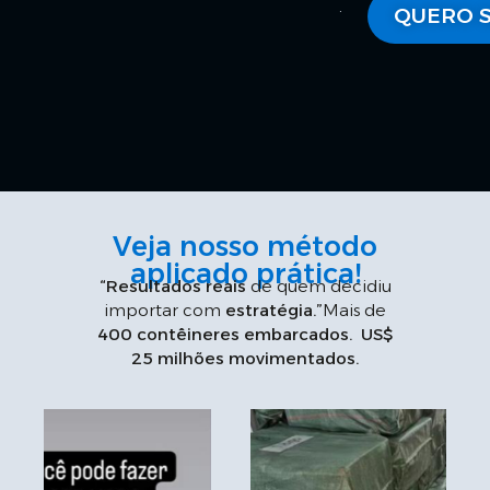
.
QUERO S
Veja nosso método
aplicado prática!
“Resultados reais
de quem decidiu
importar com
estratégia.”
Mais de
400 contêineres embarcados.
US$
25 milhões movimentados.