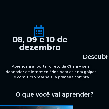
08, 09 e 10 de
dezembro
Descubra
Aprenda a importar direto da China — sem
depender de intermediários, sem cair em golpes
e com lucro real na sua primeira compra
Workshop 100% prático
com quem já embarcou
+400 contêineres
e movimentou mais de
US$ 25
O que você vai aprender?
milhões em produtos
.