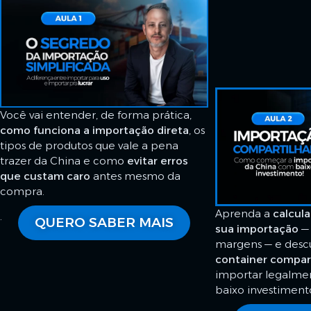
Você vai entender, de forma prática,
como funciona a importação direta
, os
tipos de produtos que vale a pena
trazer da China e como
evitar erros
que custam caro
antes mesmo da
compra.
Aprenda a
calcula
.
QUERO SABER MAIS
sua importação
— 
margens — e des
container compar
importar legalm
baixo investiment