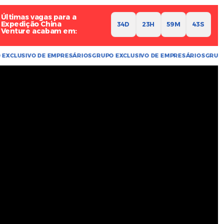
Últimas vagas para a
Expedição China
34
D
23
H
59
M
41
S
Venture acabam em:
USIVO DE EMPRESÁRIOS
GRUPO EXCLUSIVO DE EMPRESÁRIOS
GRUPO EXC