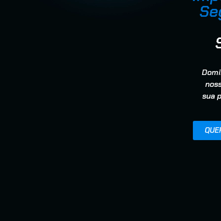
Se
Domi
noss
sua 
QUE