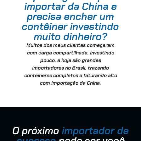
importar da China e
precisa encher um
contêiner investindo
muito dinheiro?
Muitos dos meus clientes começaram
com carga compartilhada, investindo
pouco, e hoje são grandes
importadores no Brasil, trazendo
contêineres completos e faturando alto
com importação da China.
O próximo
importador de
sucesso
pode ser você