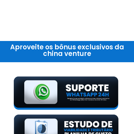
Aproveite os bônus exclusivos da
china venture